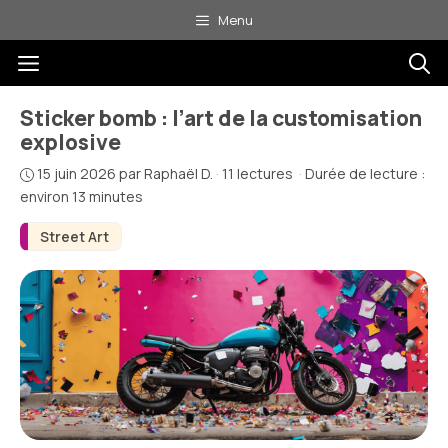
Aller
Menu
au
Menu
contenu
Sticker bomb : l’art de la customisation
explosive
15 juin 2026
par
Raphaël D.
·
11 lectures
·
Durée de lecture :
environ 13 minutes
Street Art