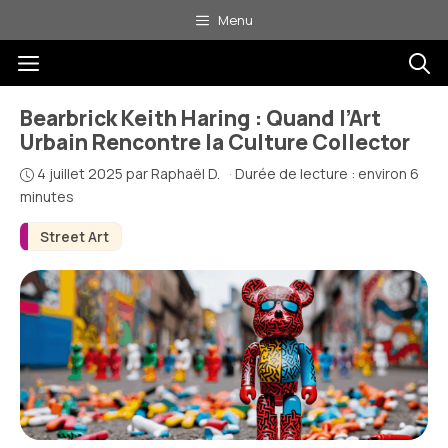
Aller
Menu
au
Menu
contenu
Bearbrick Keith Haring : Quand l’Art
Urbain Rencontre la Culture Collector
4 juillet 2025
par
Raphaël D.
·
Durée de lecture : environ 6
minutes
Street Art