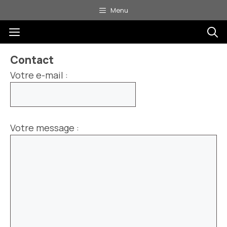
Aller
Menu
au
Menu
contenu
Contact
Votre e-mail :
Votre message :