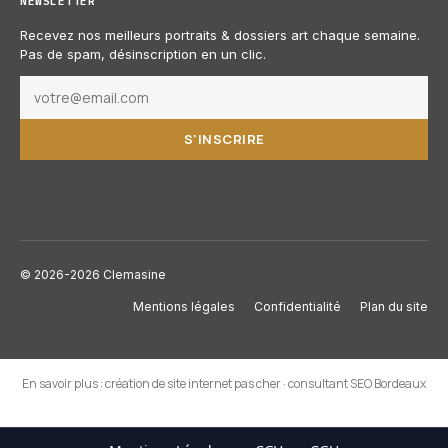
NEWSLETTER
Recevez nos meilleurs portraits & dossiers art chaque semaine.
Pas de spam, désinscription en un clic.
S'INSCRIRE
© 2026-2026 Clemasine
Mentions légales
Confidentialité
Plan du site
En savoir plus :
création de site internet pas cher
·
consultant SEO Bordeaux