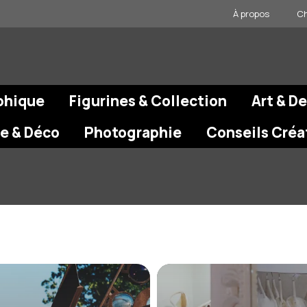
À propos
Ch
phique
Figurines & Collection
Art & D
re & Déco
Photographie
Conseils Créa