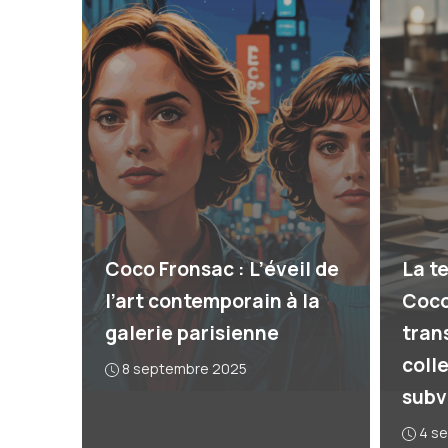
Coco Fronsac : L’éveil de
La t
l’art contemporain à la
Coco
galerie parisienne
tran
coll
8 septembre 2025
subv
4 s