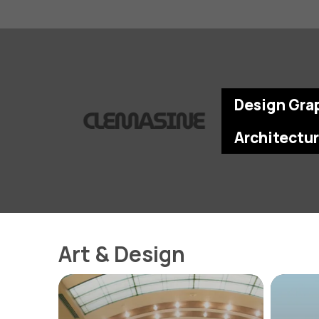
Aller
au
contenu
Design Gra
Architectu
Art & Design