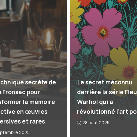
echnique secrète de
Le secret méconnu
 Fronsac pour
derrière la série Fle
sformer la mémoire
Warhol qui a
ective en œuvres
révolutionné l’art p
ersives et rares
28 août 2025
eptembre 2025