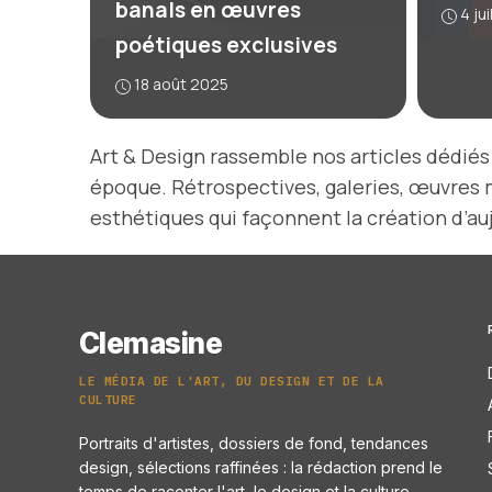
banals en œuvres
4 ju
poétiques exclusives
18 août 2025
Art & Design rassemble nos articles dédiés 
époque. Rétrospectives, galeries, œuvres maj
esthétiques qui façonnent la création d’auj
Clemasine
LE MÉDIA DE L'ART, DU DESIGN ET DE LA
CULTURE
Portraits d'artistes, dossiers de fond, tendances
design, sélections raffinées : la rédaction prend le
temps de raconter l'art, le design et la culture.