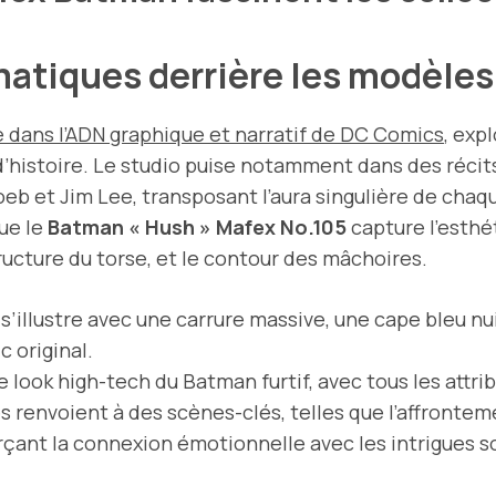
matiques derrière les modèl
 dans l’ADN
graphique
et narratif de DC Comics
, exp
d’histoire. Le studio puise notamment dans des réci
eb et Jim Lee, transposant l’aura singulière de cha
ue le
Batman « Hush » Mafex No.105
capture l’esthé
ructure du torse, et le contour des mâchoires.
s’illustre avec une carrure massive, une cape bleu nu
 original.
e look high-tech du Batman furtif, avec tous les attrib
s renvoient à des scènes-clés, telles que l’affrontem
orçant la connexion émotionnelle avec les intrigues s