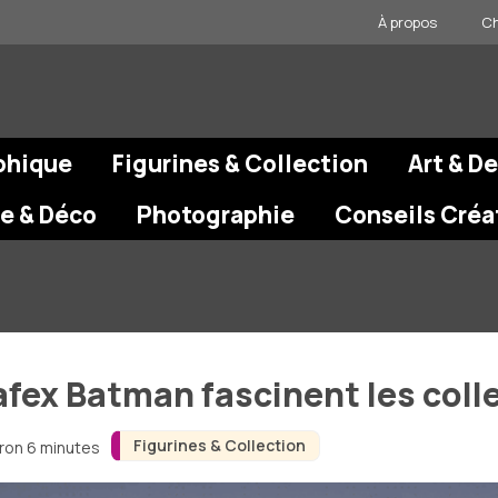
À propos
Ch
phique
Figurines & Collection
Art & D
re & Déco
Photographie
Conseils Créa
afex Batman fascinent les col
Figurines & Collection
iron 6 minutes