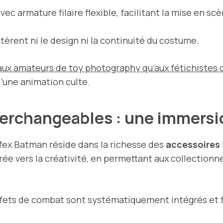
ec armature filaire flexible, facilitant la mise en
ltèrent ni le design ni la continuité du costume.
aux amateurs de toy photography qu’aux fétichistes d
’une animation culte.
terchangeables : une immersi
fex Batman réside dans la richesse des
accessoires
rée vers la créativité, en permettant aux collectionn
effets de combat sont systématiquement intégrés et f