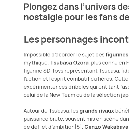
Plongez dans l’univers de
nostalgie pour les fans de
Les personnages inconto
Impossible d’aborder le sujet des
figurine
mythique.
Tsubasa Ozora
, plus connu en 
figurine SD Toys représentant Tsubasa, fidè
l’action
et l’esprit combatif du héros. Cett
expérimenter ces dribbles qui ont tant fas
celui de la New Team ou de la sélection ja
Autour de Tsubasa, les
grands rivaux
bénéf
puissance brute, souvent mis en scène dans
de défi et d’ambition[5].
Genzo Wakabaya