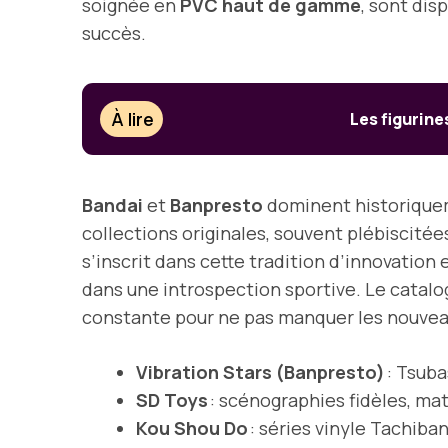
soignée en
PVC haut de gamme
, sont dis
succès.
À lire
Les figurine
Bandai
et
Banpresto
dominent historiquem
collections originales, souvent plébiscitée
s’inscrit dans cette tradition d’innovation 
dans une introspection sportive. Le catalo
constante pour ne pas manquer les nouveau
Vibration Stars (Banpresto)
: Tsuba
SD Toys
: scénographies fidèles, ma
Kou Shou Do
: séries vinyle Tachiba