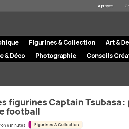
À propos
Ch
phique
Figurines & Collection
Art & D
re & Déco
Photographie
Conseils Créa
es figurines Captain Tsubasa : 
e football
Figurines & Collection
iron 8 minutes