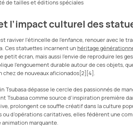
ité de tailles et éditions spéciales
et l’impact culturel des stat
’est raviver l’étincelle de l’enfance, renouer avec le t
ga. Ces statuettes incarnent un
héritage générationn
 petit écran, mais aussi l’envie de reproduire les ge
plique l’engouement durable autour de ces objets, qu
ion chez de nouveaux aficionados[2][4].
tain Tsubasa dépasse le cercle des passionnés de man
ent Tsubasa comme source d’inspiration première dans 
, prolongent ce souffle créatif dans la culture popu
s ou d’opérations caritatives, elles fédèrent une co
ne animation marquante.