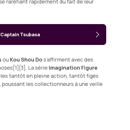
 se raréfiant rapidement du fait de leur
e Captain Tsubasa
s
ou
Kou Shou Do
s’affirment avec des
poses[1][3]. La série
Imagination Figure
les tantôt en pleine action, tantôt figés
 poussant les collectionneurs à une veille