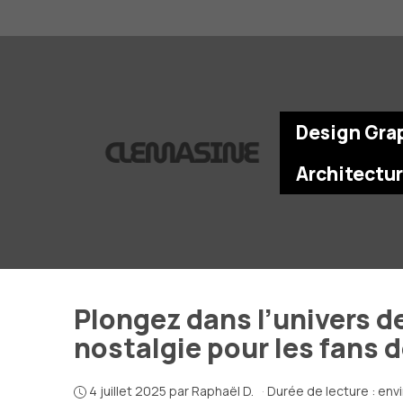
Aller
au
contenu
Design Gra
Architectu
Plongez dans l’univers d
nostalgie pour les fans d
4 juillet 2025
par
Raphaël D.
·
Durée de lecture : env