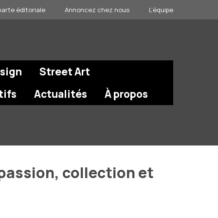
arte éditoriale
Annoncez chez nous
L’équipe
esign
Street Art
tifs
Actualités
À propos
passion, collection et