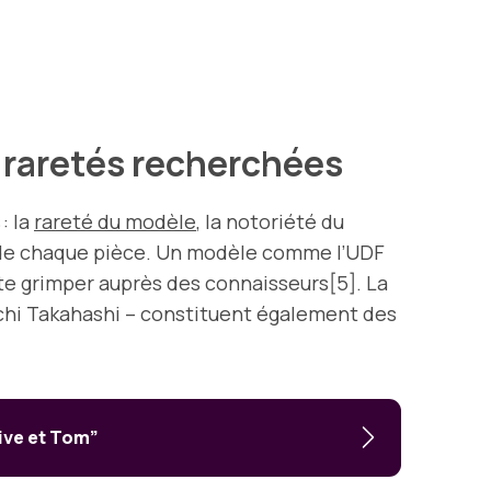
et raretés recherchées
: la
rareté du modèle
, la notoriété du
ur de chaque pièce. Un modèle comme l’UDF
ote grimper auprès des connaisseurs[5]. La
oichi Takahashi – constituent également des
live et Tom”