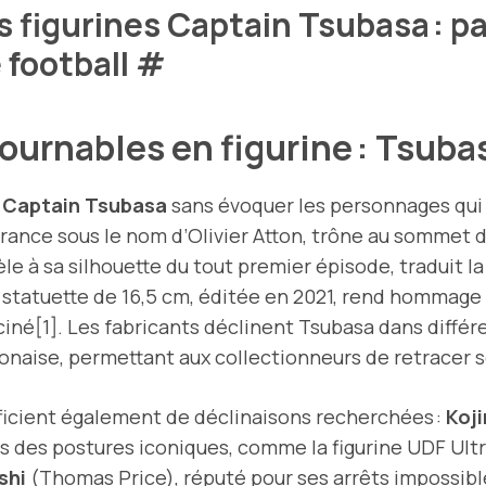
s figurines Captain Tsubasa : pa
 football
#
urnables en figurine : Tsubas
s Captain Tsubasa
sans évoquer les personnages qui 
France sous le nom d’Olivier Atton, trône au sommet de
le à sa silhouette du tout premier épisode, traduit l
e statuette de 16,5 cm, éditée en 2021, rend hommage 
ciné[1]. Les fabricants déclinent Tsubasa dans différ
ponaise, permettant aux collectionneurs de retracer s
icient également de déclinaisons recherchées :
Koj
 des postures iconiques, comme la figurine UDF Ultra 
shi
(Thomas Price), réputé pour ses arrêts impossible