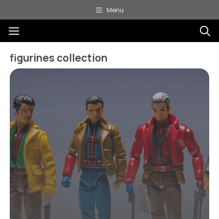
Aller
Menu
au
Menu
contenu
figurines collection