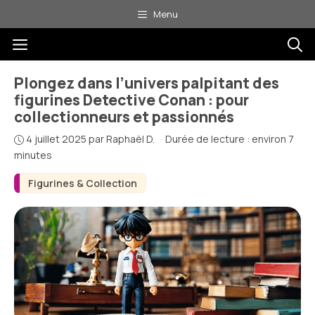
Aller
Menu
au
Menu
contenu
Plongez dans l’univers palpitant des
figurines Detective Conan : pour
collectionneurs et passionnés
4 juillet 2025
par
Raphaël D.
·
Durée de lecture : environ 7
minutes
Figurines & Collection