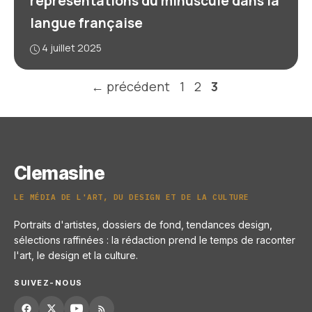
représentations du minuscule dans la
langue française
4 juillet 2025
Page
Page
Page
←
précédent
1
2
3
Clemasine
LE MÉDIA DE L'ART, DU DESIGN ET DE LA CULTURE
Portraits d'artistes, dossiers de fond, tendances design,
sélections raffinées : la rédaction prend le temps de raconter
l'art, le design et la culture.
SUIVEZ-NOUS