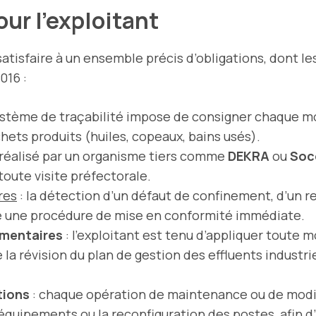
our l’exploitant
satisfaire à un ensemble précis d’obligations, dont le
016 :
système de traçabilité impose de consigner chaque m
chets produits (huiles, copeaux, bains usés).
 réalisé par un organisme tiers comme
DEKRA
ou
Soc
 toute visite préfectorale.
res
: la détection d’un défaut de confinement, d’un r
he une procédure de mise en conformité immédiate.
ementaires
: l’exploitant est tenu d’appliquer toute 
a révision du plan de gestion des effluents industrie
tions
: chaque opération de maintenance ou de modif
équipements ou la reconfiguration des postes, afin d’