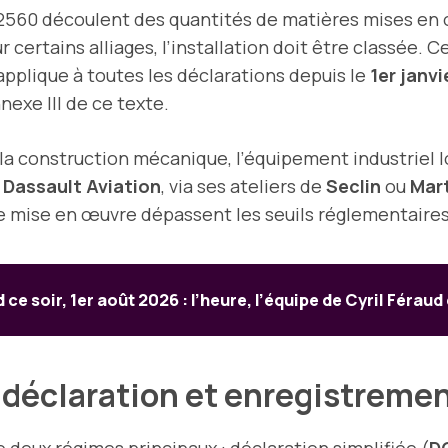
 2560 découlent des quantités de matières mises en 
 certains alliages, l’installation doit être classée. Ce
applique à toutes les déclarations depuis le
1er janvi
exe III de ce texte.
la construction mécanique, l’équipement industriel l
.
Dassault Aviation
, via ses ateliers de
Seclin
ou
Mart
e mise en œuvre dépassent les seuils réglementaires
 ce soir, 1er août 2026 : l’heure, l’équipe de Cyril Féraud
 déclaration et enregistreme
e deux régimes principaux :
déclaration simplifiée
(
D