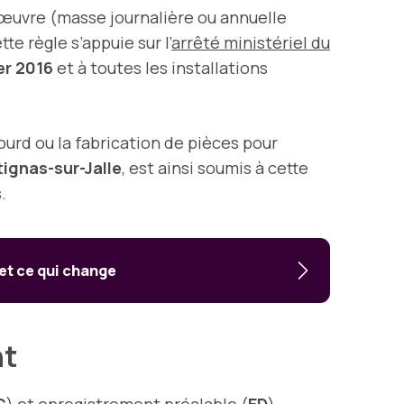
œuvre (masse journalière ou annuelle
tte règle s’appuie sur l’
arrêté ministériel du
er 2016
et à toutes les installations
ourd ou la fabrication de pièces pour
ignas-sur-Jalle
, est ainsi soumis à cette
.
 et ce qui change
nt
C
) et
enregistrement préalable
(
ED
).