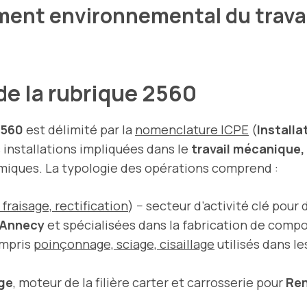
ment environnemental du trava
 de la rubrique 2560
2560
est délimité par la
nomenclature ICPE
(
Installa
s installations impliquées dans le
travail mécanique
rmiques. La typologie des opérations comprend :
fraisage, rectification
) − secteur d’activité clé pour
Annecy
et spécialisées dans la fabrication de comp
ompris
poinçonnage, sciage, cisaillage
utilisés dans le
ge
, moteur de la filière carter et carrosserie pour
Ren