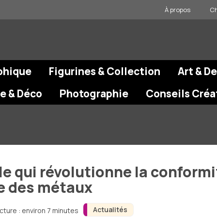
À propos
Ch
phique
Figurines & Collection
Art & D
re & Déco
Photographie
Conseils Créa
le qui révolutionne la confor
ue des métaux
Actualités
cture : environ 7 minutes