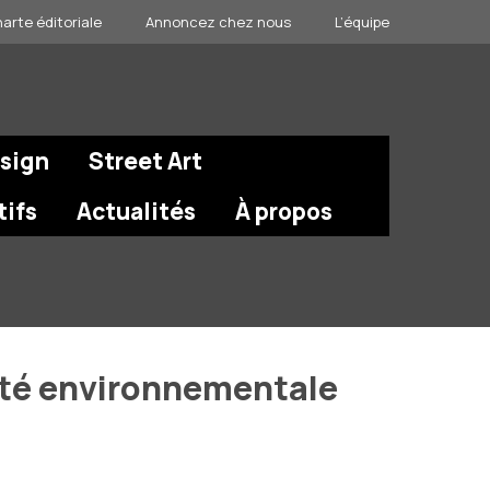
arte éditoriale
Annoncez chez nous
L’équipe
esign
Street Art
tifs
Actualités
À propos
mité environnementale