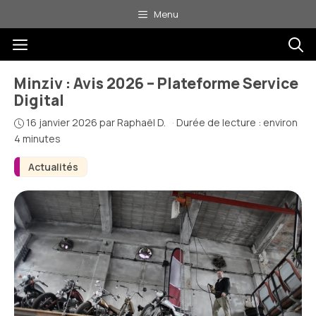
Aller
Menu
au
Menu
contenu
Minziv : Avis 2026 – Plateforme Service
Digital
16 janvier 2026
par
Raphaël D.
·
Durée de lecture : environ
4 minutes
Actualités