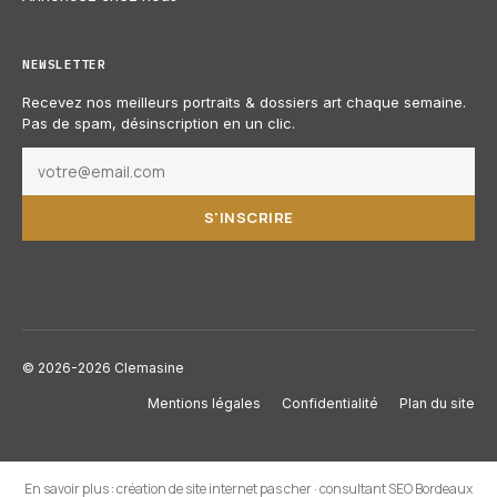
NEWSLETTER
Recevez nos meilleurs portraits & dossiers art chaque semaine.
Pas de spam, désinscription en un clic.
S'INSCRIRE
© 2026-2026 Clemasine
Mentions légales
Confidentialité
Plan du site
En savoir plus :
création de site internet pas cher
·
consultant SEO Bordeaux