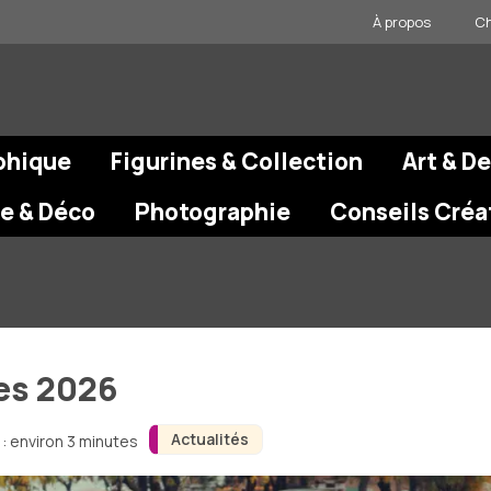
À propos
Ch
phique
Figurines & Collection
Art & D
re & Déco
Photographie
Conseils Créa
res 2026
Actualités
: environ 3 minutes