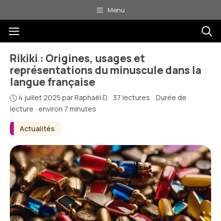
Aller
Menu
au
Menu
contenu
Rikiki : Origines, usages et
représentations du minuscule dans la
langue française
4 juillet 2025
par
Raphaël D.
·
37 lectures
·
Durée de
lecture : environ 7 minutes
Actualités