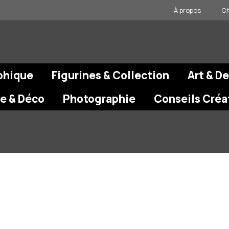
À propos
Ch
phique
Figurines & Collection
Art & D
re & Déco
Photographie
Conseils Créa