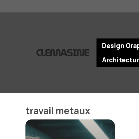
Aller
au
contenu
Design Gra
Architectu
travail metaux