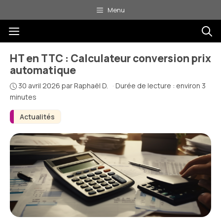
Aller
Menu
au
Menu
contenu
HT en TTC : Calculateur conversion prix
automatique
30 avril 2026
par
Raphaël D.
·
Durée de lecture : environ 3
minutes
Actualités