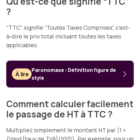
Qu’est-ce que signifie “TTC”
?
“TTC” signifie “Toutes Taxes Comprises”, c’est-
à-dire le prix total incluant toutes les taxes
applicables.
Paronomase : Définition figure de
À lire
style
Comment calculer facilement
le passage de HT à TTC ?
Multipliez simplement le montant HT par (1 +
(\text{taux de TVA}/100)). Par exemple, pour un