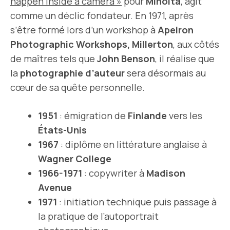
happen inside a camera »
pour
Minolta
, agit
comme un déclic fondateur. En 1971, après
s’être formé lors d’un workshop à
Apeiron
Photographic Workshops, Millerton
, aux côtés
de maîtres tels que
John Benson
, il réalise que
la
photographie d’auteur
sera désormais au
cœur de sa quête personnelle.
1951
: émigration de
Finlande
vers les
États-Unis
1967
: diplôme en littérature anglaise à
Wagner College
1966-1971
: copywriter à
Madison
Avenue
1971
: initiation technique puis passage à
la pratique de l’autoportrait