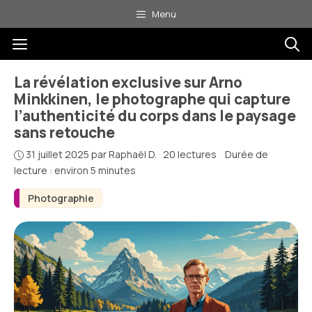
Aller
Menu
au
Menu
contenu
La révélation exclusive sur Arno
Minkkinen, le photographe qui capture
l’authenticité du corps dans le paysage
sans retouche
31 juillet 2025
par
Raphaël D.
·
20 lectures
·
Durée de
lecture : environ 5 minutes
Photographie