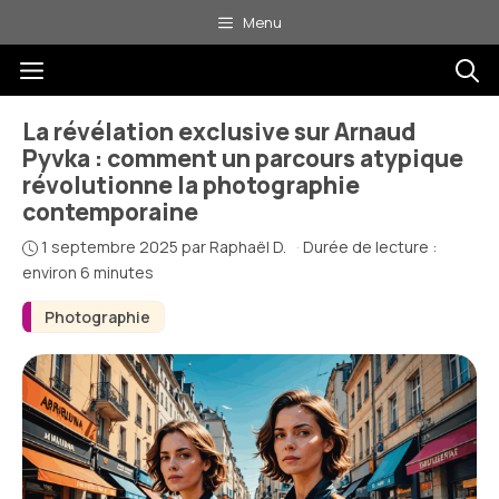
Aller
Menu
au
Menu
contenu
La révélation exclusive sur Arnaud
Pyvka : comment un parcours atypique
révolutionne la photographie
contemporaine
1 septembre 2025
par
Raphaël D.
·
Durée de lecture :
environ 6 minutes
Photographie