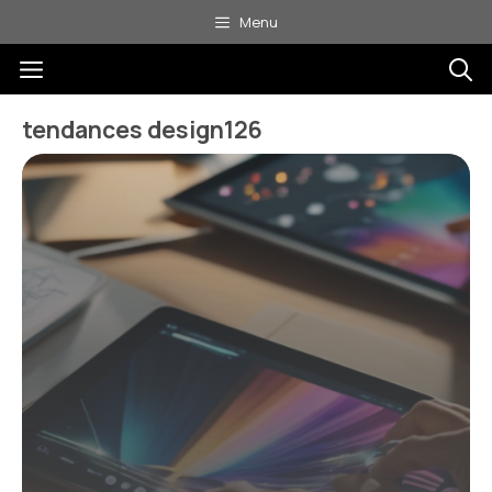
Aller
Menu
au
Menu
contenu
tendances design126