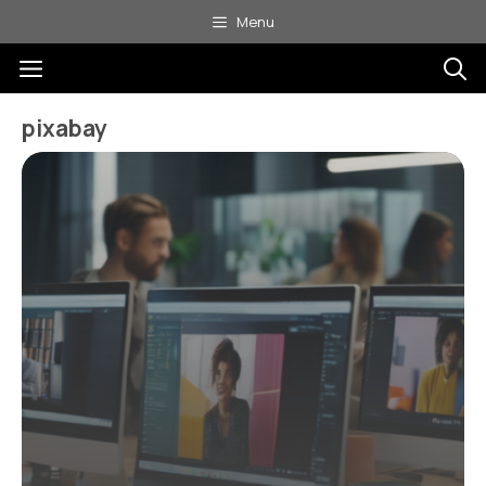
Aller
Menu
au
Menu
contenu
pixabay