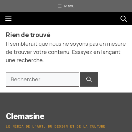
Aller
Menu
au
Menu
contenu
Rien de trouvé
Il semblerait que nous ne soyons pas en mesure
de trouver votre contenu. Essayez en lançant
une recherche.
Rechercher :
Clemasine
LE MÉDIA DE L'ART, DU DESIGN ET DE LA CULTURE