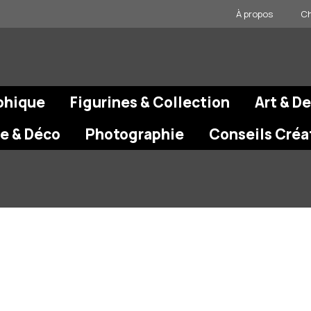
À propos
Ch
phique
Figurines & Collection
Art & D
re & Déco
Photographie
Conseils Créa