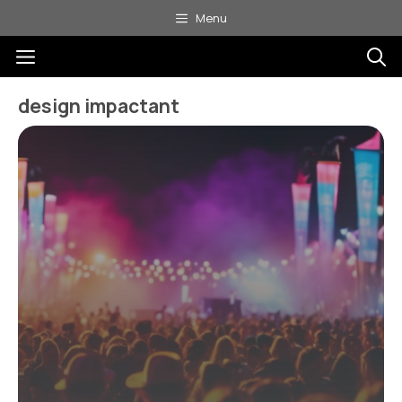
Aller
Menu
au
Menu
contenu
design impactant