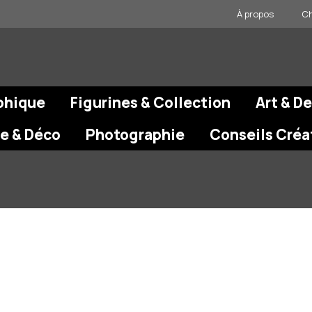
À propos
Ch
phique
Figurines & Collection
Art & D
re & Déco
Photographie
Conseils Créa