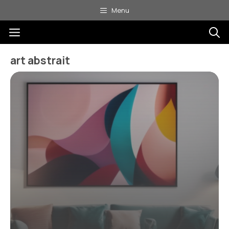
Aller
Menu
au
Menu
contenu
art abstrait