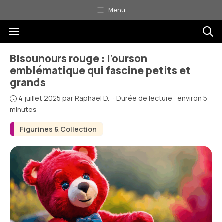
Aller
Menu
au
Menu
contenu
Bisounours rouge : l’ourson
emblématique qui fascine petits et
grands
4 juillet 2025
par
Raphaël D.
·
Durée de lecture : environ 5
minutes
Figurines & Collection