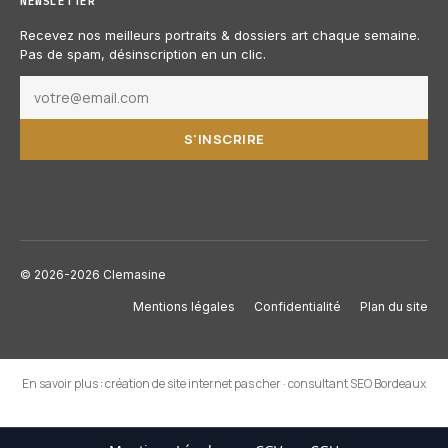
NEWSLETTER
Recevez nos meilleurs portraits & dossiers art chaque semaine.
Pas de spam, désinscription en un clic.
S'INSCRIRE
© 2026-2026 Clemasine
Mentions légales
Confidentialité
Plan du site
En savoir plus :
création de site internet pas cher
·
consultant SEO Bordeaux