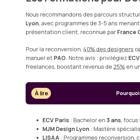
Nous recommandons des parcours structur
Lyon
, avec programmes de 3-5 ans menant
présentation client, reconnue par
France
Pour la reconversion,
40% des designers
op
manuel et
PAO
. Notre avis : privilégiez
ECV
freelances, boostant revenus de
25%
en un
À lire
Pourquoi 
ECV Paris
: Bachelor en
3 ans
, focus
MJM Design Lyon
: Mastère spéciali
LISAA
: Programmes reconversion, c