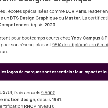
és : écoles spécialisées comme
ECV Paris
, leader e
 à un
BTS Design Graphique
ou
Master
. La certifica
 Compétences
depuis
2020
.
tent pour bootcamps courts chez
Ynov Campus
à
P
pour son réseau, plaçant
95% des diplômés en 6 mo
 an.
les logos de marques sont essentiels : leur impact et leu
UX/UI
, frais annuels
9 500€
.
sé
motion design
, depuis
1981
.
ertification
RNCP
niveau 6.