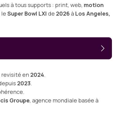
uels à tous supports : print, web,
motion
 le
Super Bowl LXI
de
2026
à
Los Angeles,
revisité en
2024
.
depuis
2023
.
cohérence.
icis Groupe
, agence mondiale basée à