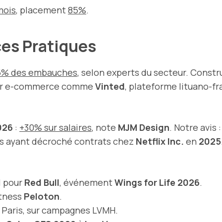
mois
, placement
85%
.
ces Pratiques
5% des embauches
, selon experts du secteur. Constr
 pour e-commerce comme
Vinted
, plateforme lituano-f
026
:
+30% sur salaires
, note
MJM Design
. Notre avis 
rs ayant décroché contrats chez
Netflix Inc.
en
2025
l pour
Red Bull
, événement
Wings for Life 2026
.
itness
Peloton
.
, Paris, sur campagnes LVMH.