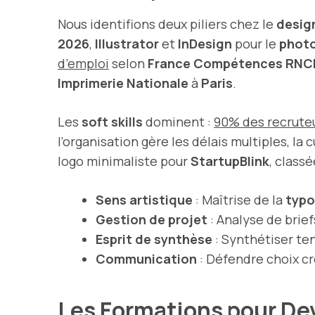
Nous identifions deux piliers chez le
desig
2026
,
Illustrator
et
InDesign
pour le
phot
d’emploi
selon
France Compétences RNC
Imprimerie Nationale
à
Paris
.
Les
soft skills
dominent :
90% des recruteur
l’organisation gère les délais multiples, la 
logo minimaliste pour
StartupBlink
, class
Sens artistique
: Maîtrise de la
typo
Gestion de projet
: Analyse de brie
Esprit de synthèse
: Synthétiser te
Communication
: Défendre choix cr
Les Formations pour De