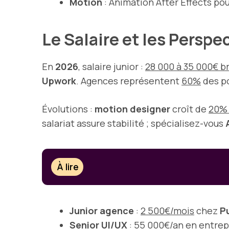
Motion
: Animation After Effects po
Le Salaire et les Perspe
En
2026
, salaire junior :
28 000 à 35 000€ b
Upwork
. Agences représentent
60%
des po
Évolutions :
motion designer
croît de
20% 
salariat assure stabilité ; spécialisez-vous
À lire
Junior agence
:
2 500€/mois
chez
Pu
Senior UI/UX
:
55 000€/an
en entrep