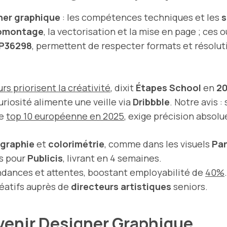
ner graphique
: les compétences techniques et les
s
omontage
, la vectorisation et la mise en page ; ces 
P36298
, permettent de respecter formats et résolu
s priorisent la créativité
, dixit
Étapes School
en
2
curiosité alimente une veille via
Dribbble
. Notre avis 
ée
top 10 européenne en 2025
, exige précision absolu
graphie
et
colorimétrie
, comme dans les visuels
Pa
fs pour
Publicis
, livrant en 4 semaines.
ndances et attentes, boostant employabilité de
40%
.
éatifs auprès de
directeurs artistiques
seniors.
venir Designer Graphique