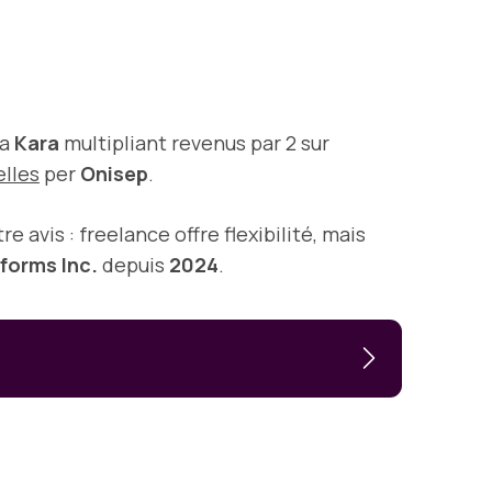
ia
Kara
multipliant revenus par 2 sur
elles
per
Onisep
.
tre avis : freelance offre flexibilité, mais
forms Inc.
depuis
2024
.