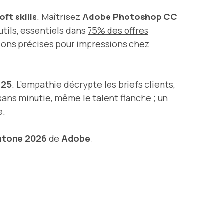
oft skills
. Maîtrisez
Adobe Photoshop CC
outils, essentiels dans
75% des offres
tions précises pour impressions chez
025
. L’empathie décrypte les briefs clients,
: sans minutie, même le talent flanche ; un
e.
ntone 2026
de
Adobe
.