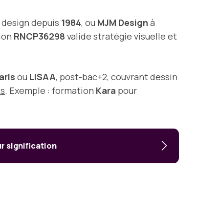
n design depuis
1984
, ou
MJM Design
à
tion
RNCP36298
valide stratégie visuelle et
aris
ou
LISAA
, post-bac+2, couvrant dessin
is
. Exemple : formation
Kara
pour
r signification