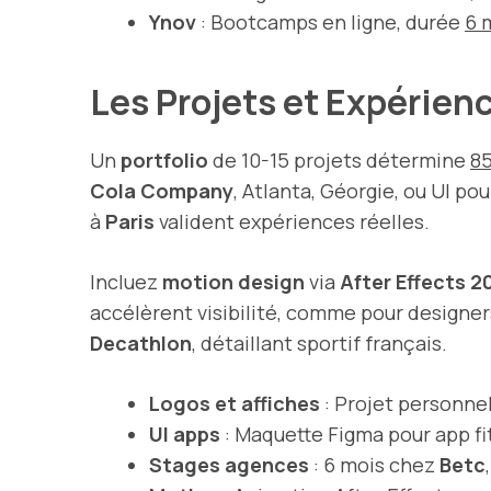
Ynov
: Bootcamps en ligne, durée
6 
Les Projets et Expérien
Un
portfolio
de 10-15 projets détermine
8
Cola Company
, Atlanta, Géorgie, ou UI
à
Paris
valident expériences réelles.
Incluez
motion design
via
After Effects 2
accélèrent visibilité, comme pour designe
Decathlon
, détaillant sportif français.
Logos et affiches
: Projet personne
UI apps
: Maquette Figma pour app f
Stages agences
: 6 mois chez
Betc