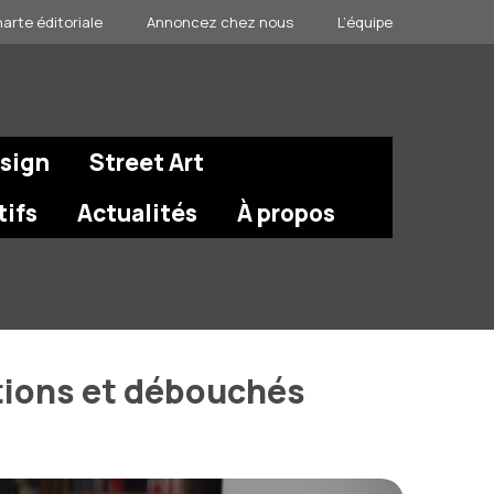
arte éditoriale
Annoncez chez nous
L’équipe
esign
Street Art
tifs
Actualités
À propos
tions et débouchés