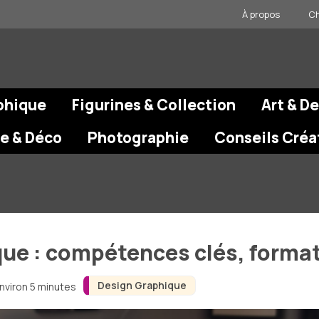
À propos
Ch
phique
Figurines & Collection
Art & D
re & Déco
Photographie
Conseils Créa
que : compétences clés, forma
Design Graphique
environ 5 minutes