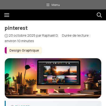
Aller
Menu
au
Menu
contenu
pinterest
23 octobre 2025
par
Raphaël D.
·
Durée de lecture :
environ 10 minutes
Design Graphique