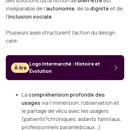
des solutions où la notion de
bien-être
est
inséparable de l’
autonomie
, de la
dignité
et de
l’
inclusion sociale
.
Plusieurs axes structurent l’action du design
care :
Logo Intermarché : Histoire et
À lire
Évolution
La
compréhension profonde des
usages
via l’immersion, l’observation et
le partage de vécu avec les usagers
(patients?chroniques, aidants familiaux,
professionnels paramédicaux…)