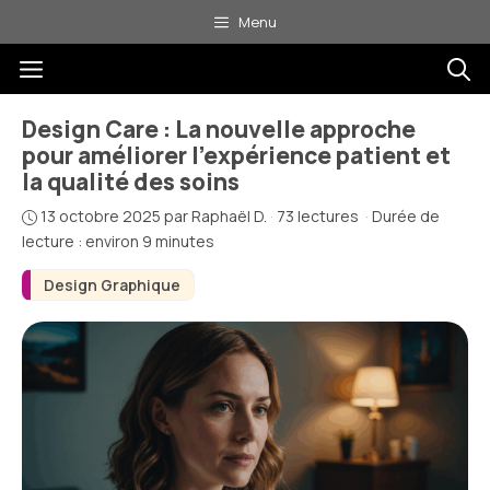
Aller
Menu
au
Menu
contenu
Design Care : La nouvelle approche
pour améliorer l’expérience patient et
la qualité des soins
13 octobre 2025
par
Raphaël D.
·
73 lectures
·
Durée de
lecture : environ 9 minutes
Design Graphique