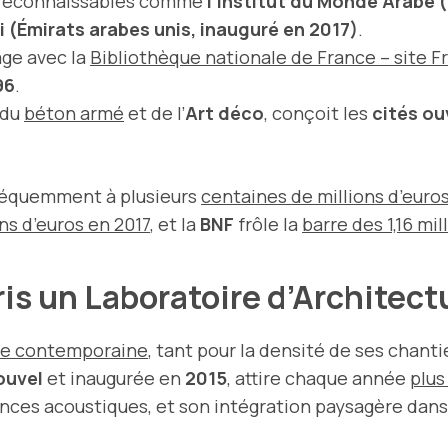
 reconnaissables comme
l’Institut du Monde Arabe (
 (Émirats arabes unis, inauguré en 2017)
.
ge avec la
Bibliothèque nationale de France – site F
96
.
 du
béton armé
et de l’
Art déco
, conçoit les
cités ou
fréquemment à plusieurs
centaines de millions d’euro
ns d’euros en 2017
, et la
BNF
frôle la
barre des 1,16 mil
aris un Laboratoire d’Archite
re contemporaine
, tant pour la densité de ses chant
ouvel
et inaugurée en
2015
, attire chaque année
plus
es acoustiques, et son intégration paysagère dans le