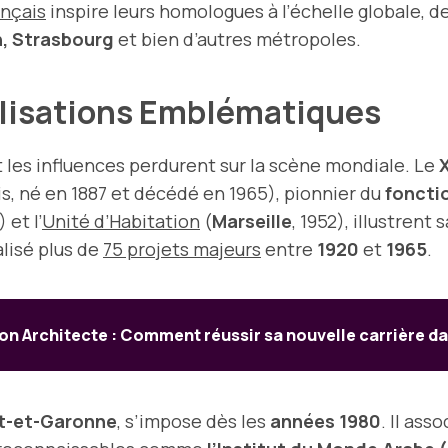
ançais
inspire leurs homologues à l’échelle globale, d
n, Strasbourg
et bien d’autres métropoles.
alisations Emblématiques
t les influences perdurent sur la scène mondiale. Le
, né en 1887 et décédé en 1965), pionnier du
foncti
) et l’
Unité d’Habitation
(
Marseille
, 1952), illustrent 
alisé plus de
75 projets majeurs
entre
1920
et
1965
.
n Architecte : Comment réussir sa nouvelle carrière da
ot-et-Garonne
, s’impose dès les
années 1980
. Il ass