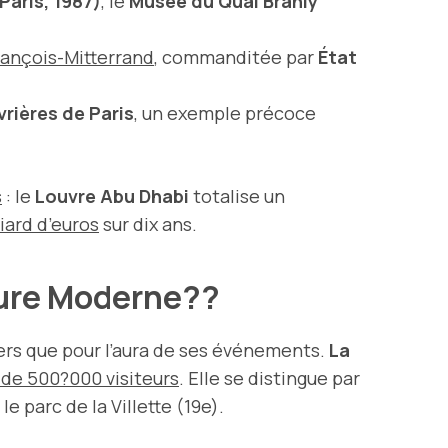
Paris, 1987)
, le
Musée du Quai Branly
rançois-Mitterrand
, commanditée par
État
vrières de Paris
, un exemple précoce
s
: le
Louvre Abu Dhabi
totalise un
liard d’euros
sur dix ans.
cture Moderne??
iers que pour l’aura de ses événements.
La
 de 500?000 visiteurs
. Elle se distingue par
 parc de la Villette (19e).