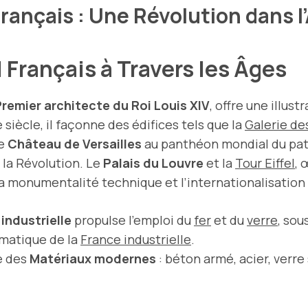
rançais : Une Révolution dans 
 Français à Travers les Âges
remier architecte du Roi Louis XIV
, offre une illus
 siècle, il façonne des édifices tels que la
Galerie de
le
Château de Versailles
au panthéon mondial du patr
 la Révolution. Le
Palais du Louvre
et la
Tour Eiffel
, 
 la monumentalité technique et l’internationalisation 
industrielle
propulse l’emploi du
fer
et du
verre
, sou
ématique de la
France industrielle
.
e des
Matériaux modernes
: béton armé, acier, verr