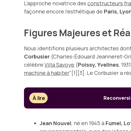
L’approche novatrice des
constructeurs fr
façonne encore l’esthétique de
Paris, Lyo
Figures Majeures et Ré
Nous identifions plusieurs architectes don
Corbusier
(Charles-Édouard Jeanneret-Gris
célèbre
Villa Savoye
(
Poissy, Yvelines
, 1931
machine à habiter
”[1][3]. Le Corbusier a ré
À lire
Reconversio
Jean Nouvel
, né en 1945 à
Fumel, L