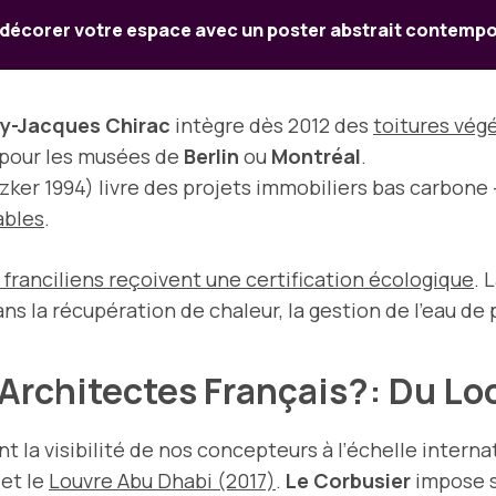
écorer votre espace avec un poster abstrait contempo
ly-Jacques Chirac
intègre dès 2012 des
toitures vég
 pour les musées de
Berlin
ou
Montréal
.
tzker 1994) livre des projets immobiliers bas carbone 
ables
.
franciliens reçoivent une certification écologique
. 
ns la récupération de chaleur, la gestion de l’eau de 
Architectes Français?: Du Lo
ant la visibilité de nos concepteurs à l’échelle inter
et le
Louvre Abu Dhabi (2017)
.
Le Corbusier
impose s