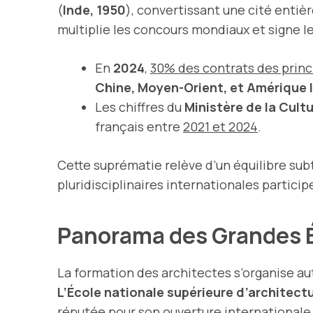
(
Inde, 1950
), convertissant une cité entièr
multiplie les concours mondiaux et signe l
En
2024
,
30% des contrats des princ
Chine, Moyen-Orient, et Amérique 
Les chiffres du
Ministère de la Cult
français entre
2021 et 2024
.
Cette suprématie relève d’un équilibre subt
pluridisciplinaires internationales partici
Panorama des Grandes É
La formation des architectes s’organise a
L’École nationale supérieure d’architectu
réputée pour son ouverture international