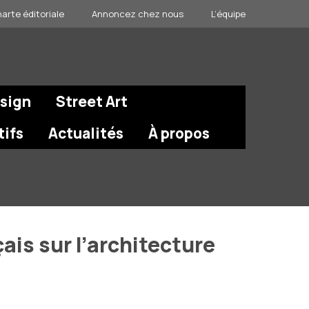
arte éditoriale
Annoncez chez nous
L’équipe
esign
Street Art
tifs
Actualités
À propos
ais sur l’architecture