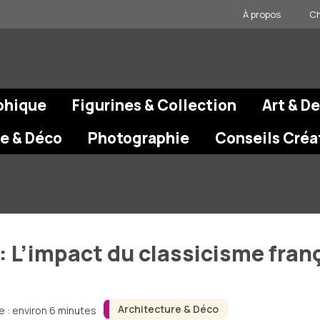
À propos
Ch
phique
Figurines & Collection
Art & D
re & Déco
Photographie
Conseils Créa
 L’impact du classicisme franç
Architecture & Déco
e : environ 6 minutes