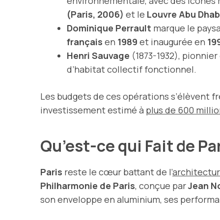
environnementale, avec des icônes
(Paris, 2006)
et le
Louvre Abu Dhabi
Dominique Perrault
marque le paysa
français
en
1989
et inaugurée en
19
Henri Sauvage
(1873-1932), pionnier
d’habitat collectif fonctionnel.
Les budgets de ces opérations s’élèvent 
investissement estimé à
plus de 600 millio
Qu’est-ce qui Fait de P
Paris
reste le cœur battant de l’
architectu
Philharmonie de Paris
, conçue par
Jean N
son enveloppe en aluminium, ses performanc