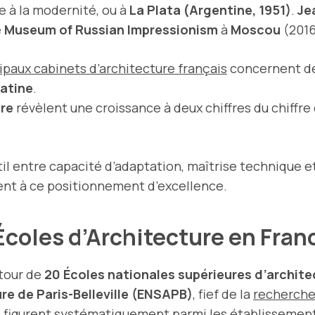
e à la modernité, ou à
La Plata (Argentine, 1951)
.
Je
e
Museum of Russian Impressionism
à
Moscou
(2016
ipaux cabinets d’architecture français
concernent de
latine
.
ure
révèlent une croissance à deux chiffres du chiffre 
il entre capacité d’adaptation, maîtrise technique e
pent à ce positionnement d’excellence.
coles d’Architecture en Fran
utour de
20 Écoles nationales supérieures d’archit
re de Paris-Belleville (ENSAPB)
, fief de la
recherche
e, figurent systématiquement parmi les établissemen