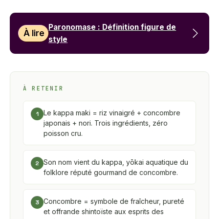
Paronomase : Définition figure de
À lire
style
À RETENIR
Le kappa maki = riz vinaigré + concombre
1
japonais + nori. Trois ingrédients, zéro
poisson cru.
Son nom vient du kappa, yōkai aquatique du
2
folklore réputé gourmand de concombre.
Concombre = symbole de fraîcheur, pureté
3
et offrande shintoïste aux esprits des