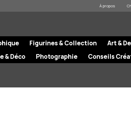
À propos
Ch
phique
Figurines & Collection
Art & D
re & Déco
Photographie
Conseils Créa