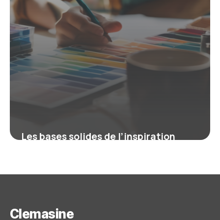
Les bases solides de l’inspiration
graphique : couleurs, typographie et
composition
9 mars 2026
Clemasine