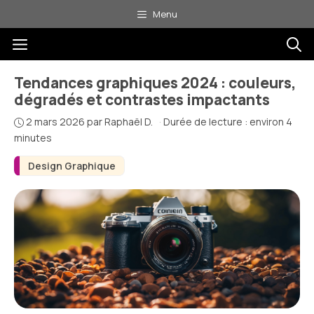
Aller
Menu
au
Menu
contenu
Tendances graphiques 2024 : couleurs,
dégradés et contrastes impactants
2 mars 2026
par
Raphaël D.
·
Durée de lecture : environ 4
minutes
Design Graphique