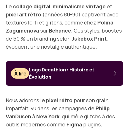
Le
collage digital
,
minimalisme vintage
et
pixel art rétro
(années 80-90) captivent avec
textures lo-fi et glitchs, comme chez
Polina
Zagumenova
sur
Behance
. Ces styles, boostés
de
50 % en branding
selon
Jukebox Print
,
évoquent une nostalgie authentique.
Logo Decathlon : Histoire et
À lire
Évolution
Nous adorons le
pixel rétro
pour son grain
imparfait, vu dans les campagnes de
Philip
VanDusen
à
New York
, qui mêle glitchs à des
outils modernes comme
Figma
plugins.