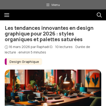
Aller
Menu
au
Menu
contenu
Les tendances innovantes en design
graphique pour 2026 : styles
organiques et palettes saturées
16 mars 2026
par
Raphaël D.
·
10 lectures
·
Durée de
lecture : environ 5 minutes
Design Graphique