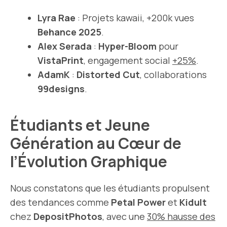
Lyra Rae
: Projets kawaii, +200k vues
Behance 2025
.
Alex Serada
:
Hyper-Bloom
pour
VistaPrint
, engagement social
+25%
.
AdamK
:
Distorted Cut
, collaborations
99designs
.
Étudiants et Jeune
Génération au Cœur de
l’Évolution Graphique
Nous constatons que les étudiants propulsent
des tendances comme
Petal Power
et
Kidult
chez
DepositPhotos
, avec une
30% hausse des