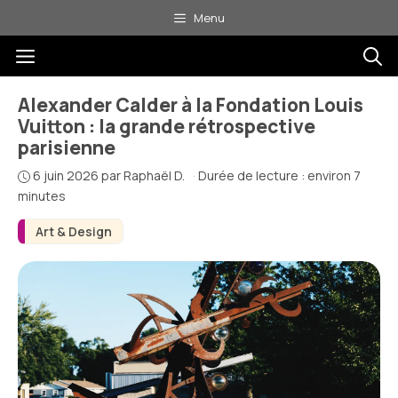
Aller
Menu
au
Menu
contenu
Alexander Calder à la Fondation Louis
Vuitton : la grande rétrospective
parisienne
6 juin 2026
par
Raphaël D.
·
Durée de lecture : environ 7
minutes
Art & Design