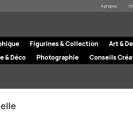
À propos
Ch
phique
Figurines & Collection
Art & D
re & Déco
Photographie
Conseils Créa
elle