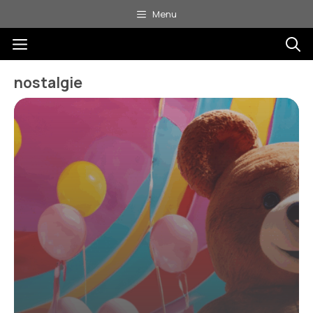
Aller
Menu
au
Menu
contenu
nostalgie