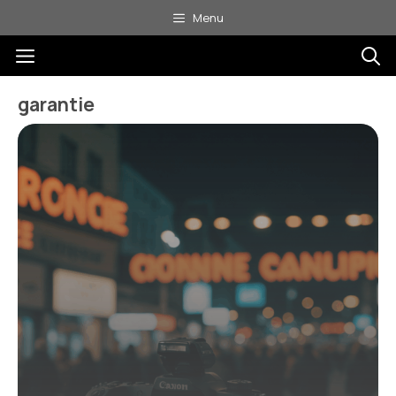
Aller
Menu
au
Menu
contenu
garantie