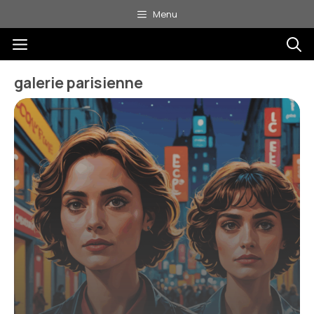
Aller
Menu
au
Menu
contenu
galerie parisienne