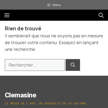
Aller
Menu
au
Menu
contenu
Rien de trouvé
Il semblerait que nous ne soyons pas en mesure
de trouver votre contenu. Essayez en lançant
une recherche.
Rechercher :
Clemasine
LE MÉDIA DE L'ART, DU DESIGN ET DE LA CULTURE