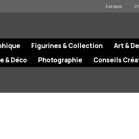
À propos
Ch
phique
Figurines & Collection
Art & D
re & Déco
Photographie
Conseils Créa