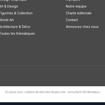
Art & Design
Notre équipe
Figurines & Collection
Charte éditoriale
Street Art
Contact
Architecture & Déco
Annoncez chez nous
Toutes les thématiques
En savoir plus :
création de site internet pas cher
·
consultant SEO Bordeaux